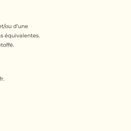
et/ou d’une
s équivalentes.
toffé.
r.