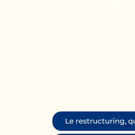
plus lourdes, ces différente
de leurs patrimoines person
type.
De manière indirecte :
Cert
participatifs en tant que re
dans le cadre de leurs devo
représentations.
Il en sera de même pour to
au nom et pour le compte d
Le restructuring, q