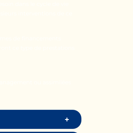
esoin dans le cycle de vie
sieurs interventions de ce
ormes de financements
eront ce type de prestations
management ou assimilées