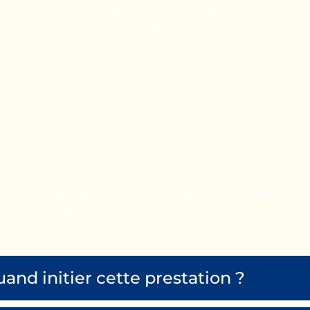
s catégories auront avec une forte probabilité b
nels ou leurs outils professionnels d’une ou plu
ains prestataires de services comme les platef
présentant de la masse des obligataires sollicit
irs de
ut organismes assurant des missions d’asset- 
’investisseurs.
uand initier cette prestation ?