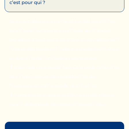
c’est pour qui ?
Nos prestations concernent toutes les entités
ayant pour vocations à contrôler de manière
préalable a tout encaissement et décaissement
l’usage des fonds octroyés principalement dans
le domaine de l’immobilier dans le but
d’atteindre un résultat fixé. Cela peut concerner
des investisseurs, des plateformes de
financement participatifs, des maîtres
d’ouvrages de manières directe en assistance
ou en délégation, des asset manager etc…..