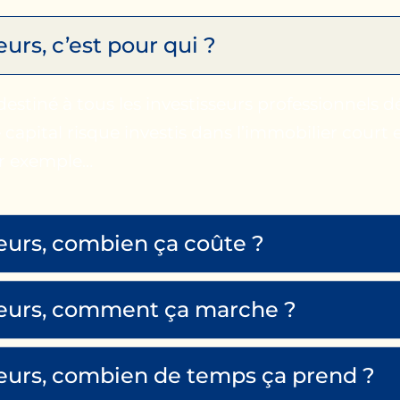
eurs, c’est pour qui ?
 destiné à tous les investisseurs professionnels d
 capital risque investis dans l’immobilier court
ar exemple…
teurs, combien ça coûte ?
êteurs, comment ça marche ?
êteurs, combien de temps ça prend ?