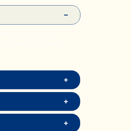
ésireux de sécuriser
 et moyen terme via des