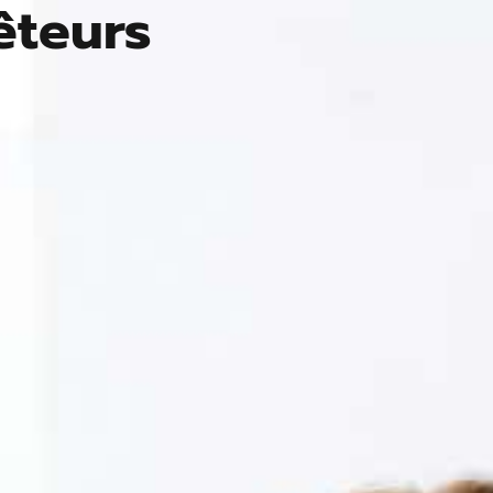
êteurs